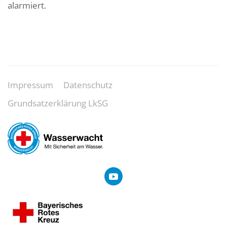
alarmiert.
Leaflet
|
©
OpenStreetMap
+
−
Impressum
Datenschutz
Grundsatzerklärung LkSG